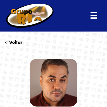
☰
< Voltar